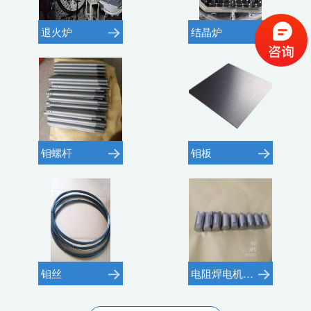
退火炉
结晶炉
钼螺杆
钼板
钼丝
电阻焊电机用钼电极